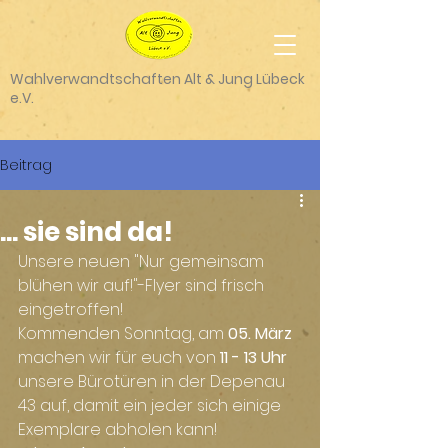
Wahlverwandtschaften Alt & Jung Lübeck
e.V.
Beitrag
... sie sind da!
Unsere neuen "Nur gemeinsam 
blühen wir auf!"-Flyer sind frisch 
eingetroffen!
Kommenden Sonntag, am
 05. März
machen wir für euch von 
11 - 13 Uhr
unsere Bürotüren in der Depenau 
43 auf, damit ein jeder sich einige 
Exemplare abholen kann!