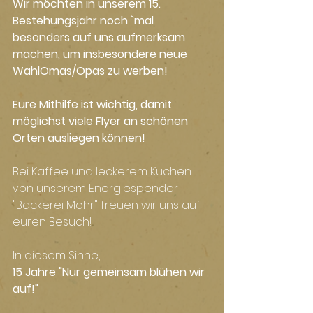
Wir möchten in unserem 15. 
Bestehungsjahr noch `mal 
besonders auf uns aufmerksam 
machen, um insbesondere neue 
WahlOmas/Opas zu werben!
Eure Mithilfe ist wichtig, damit 
möglichst viele Flyer an schönen 
Orten ausliegen können!
Bei Kaffee und leckerem Kuchen 
von unserem Energiespender 
"Bäckerei Mohr" freuen wir uns auf 
euren Besuch!
In diesem Sinne,
15 Jahre "Nur gemeinsam blühen wir 
auf!"