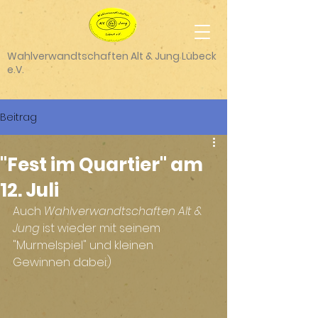
Wahlverwandtschaften Alt & Jung Lübeck
e.V.
Beitrag
"Fest im Quartier" am
12. Juli
Auch 
Wahlverwandtschaften Alt & 
Jung
 ist wieder mit seinem 
"Murmelspiel" und kleinen 
Gewinnen dabei:)