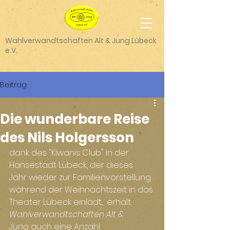
Wahlverwandtschaften Alt & Jung Lübeck
e.V.
Beitrag
Die wunderbare Reise
des Nils Holgersson
dank des "Kiwanis Club" in der 
Hansestadt Lübeck, der dieses 
Jahr wieder zur Familienvorstellung 
während der Weihnachtszeit in das 
Theater Lübeck einlädt,  erhält 
Wahlverwandtschaften
Alt & 
Jung
 auch eine Anzahl