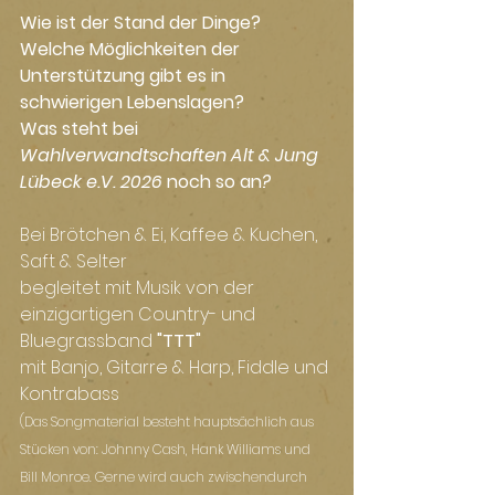
Wie ist der Stand der Dinge?
Welche Möglichkeiten der 
Unterstützung gibt es in 
schwierigen Lebenslagen?
Was steht bei 
Wahlverwandtschaften Alt & Jung 
Lübeck e.V. 2026 
noch so an
?
Bei Brötchen & Ei, Kaffee & Kuchen, 
Saft & Selter
begleitet mit Musik von der 
einzigartigen Country- und 
Bluegrassband
 "TTT"
mit Banjo, Gitarre & Harp, Fiddle und 
Kontrabass
(Das Songmaterial besteht hauptsächlich aus 
Stücken von: Johnny Cash, Hank Williams und 
Bill Monroe. Gerne wird auch zwischendurch 