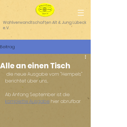
Wahlverwandtschaften Alt & Jung Lübeck
e.V.
Beitrag
Alle an einen Tisch
 die neue Ausgabe vom "Hempels" 
berichtet über uns....
Ab Anfang September ist die 
komplette Ausgabe
 hier abrufbar.