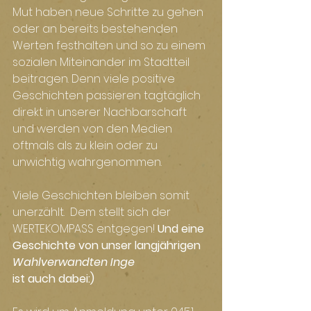
Mut haben neue Schritte zu gehen 
oder an bereits bestehenden 
Werten festhalten und so zu einem 
sozialen Miteinander im Stadtteil 
beitragen. Denn viele positive 
Geschichten passieren tagtäglich 
direkt in unserer Nachbarschaft 
und werden von den Medien 
oftmals als zu klein oder zu 
unwichtig wahrgenommen. 
Viele Geschichten bleiben somit 
unerzählt.  Dem stellt sich der 
WERTEKOMPASS entgegen! 
Und eine 
Geschichte von unser langjährigen 
Wahlverwandten Inge
ist auch dabei:)