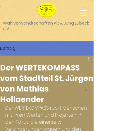
Wahlverwandtschaften Alt & Jung Lübeck
e.V.
Beitrag
Der WERTEKOMPASS
vom Stadtteil St. Jürgen
von Mathias
Hollaender
Der WERTEKOMPASS rückt Menschen 
mit ihren Werten und Projekten in 
den Fokus, die einerseits 
Veränderungen wagen und den 