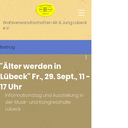
Wahlverwandtschaften Alt & Jung Lübeck
e.V.
Beitrag
"Älter werden in
Lübeck" Fr., 29. Sept., 11 -
17 Uhr
Informationstag und Ausstellung in 
der Musik- und Kongresshalle 
Lübeck